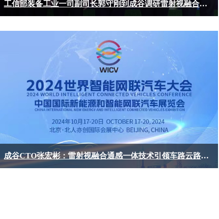
工信部装备工业一司副司长郭守刚到成谷调研雷射视融合通感一体技术
成谷CTO张宏彬：雷射视融合通感一体技术引领车路云路侧数据质量里程碑式突破