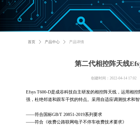
首页
ꄲ
产品中心
ꄲ
产品详情
第二代相控阵天线Efsys
创建时间：
2022-04-14
17:02
Efsys T600-D是成谷科技自主研发的相控阵天线，运
强，杜绝邻道和跟车干扰的特点。采用自适应调测技术和智
——符合国标GB/T 20851-2019系列要求
——符合《收费公路联网电子不停车收费技术要求》