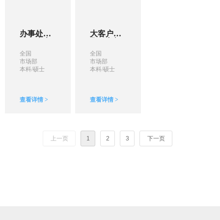
办事处主
大客户销
任（大客
售（主机
户经理）
厂方向）
全国
全国
市场部
市场部
本科/硕士
本科/硕士
查看详情 >
查看详情 >
上一页
1
2
3
下一页